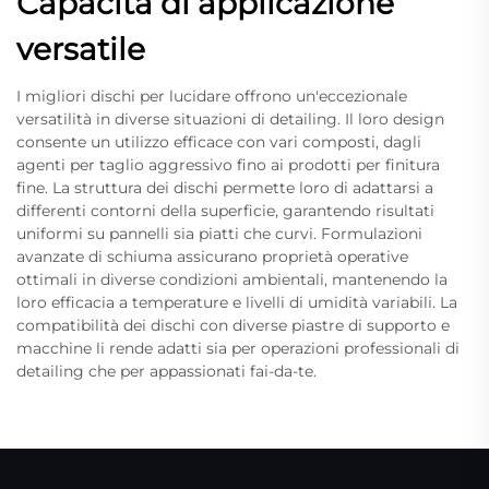
Capacità di applicazione
versatile
I migliori dischi per lucidare offrono un'eccezionale
versatilità in diverse situazioni di detailing. Il loro design
consente un utilizzo efficace con vari composti, dagli
agenti per taglio aggressivo fino ai prodotti per finitura
fine. La struttura dei dischi permette loro di adattarsi a
differenti contorni della superficie, garantendo risultati
uniformi su pannelli sia piatti che curvi. Formulazioni
avanzate di schiuma assicurano proprietà operative
ottimali in diverse condizioni ambientali, mantenendo la
loro efficacia a temperature e livelli di umidità variabili. La
compatibilità dei dischi con diverse piastre di supporto e
macchine li rende adatti sia per operazioni professionali di
detailing che per appassionati fai-da-te.