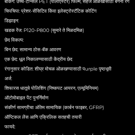
बॅकिंग: उच्च-टेन्सिल PET (पॉलीएस्टर) फिल्म, सहज ओळखासाठी बैंगनी रंग
चिपचिपा: प्रेशर-सेंसिटिव किंवा इलेक्ट्रोस्टॅटिक कोटिंग
डिझाइन:
खडक रेंज: P120-P800 (सुमारे ते मिळदमिळ)
छेद विकल्प:
बिन छेद: सामान्य ठोस-बॅक आवरण
एक छेद: धूल निकालण्यासाठी केंद्रीय छेद
रंगानुसार कोडित: शीघ्र मोचळ ओळखण्यासाठी पurple पृष्ठभूमी
अर्ज:
शिफारस धातूचे पोलिशिंग (निष्कपट आयरन, एल्यूमिनियम)
ऑटोमोबाइल पेंट पुनर्निर्माण
संकीर्ण सामग्रीचा अंतिम सामायिक (कार्बन फाइबर, GFRP)
ऑप्टिकल लेंस आणि एक्रिलिक सतहची तयारी
फायदे: