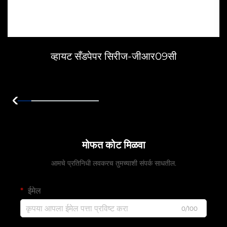
व्हायट सँडपेपर सिरीज-जीआर09सी
मोफत कोट मिळवा
आमचे प्रतिनिधी लवकरच तुमच्याशी संपर्क साधतील.
ईमेल
0/100