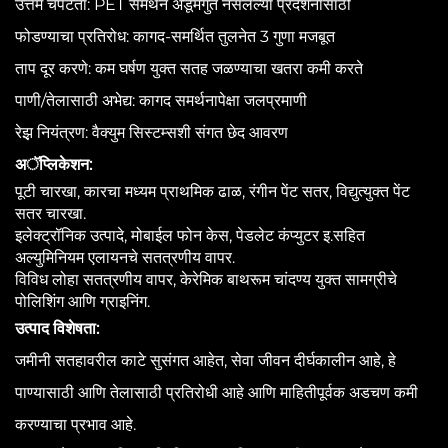
उत्तम चपटता: PET समर्थन अडूमगुंत नसलेल्या प्रदर्शनासाठी
फोडण्याचा प्रतिरोध: कागद-समर्थित तुलनेत 3 गुणा मजबूत
ताप दूर करणे: कम घर्षण युक्त सतह जळण्याचा खतरा कमी करते
पाणी/तेलासाठी अभेद्य: कागद समर्थनापेक्षा जलप्रमाणी
रेझ़ नियंत्रण: वैक्युम सिस्टम्सशी संगत छेद आवरण
अॅप्लिकेशन:
पूटी चारखा, कारचा मध्यम प्राथमिक ढाळ, रंगीन पेंट सतर, विद्युत्युक्त पेंट
सतर चारखा.
इलेक्ट्रॉनिक उत्पादे, मोबाईल फोन केस, पेडलेट कंप्युटर इ.सहित
अल्युमिनियम एलायनचे सतत्रणीय वापर.
विविध लोहा सतत्रणीय वापर, केरेमिक बाथरूम चांदण्य युक्त सामग्रीचे
पोलिशिंग आणि ग्राइनिंग.
उत्पाद विशेषता:
जमीनी सतहावरील काटे सुसंगत आहेत, सेवा जीवन दीर्घकालीन आहे, हे
पाण्यासाठी आणि तेलासाठी प्रतिरोधी आहे आणि माहितीपूर्वक अडचण कमी
करण्याचा प्रभाव आहे.