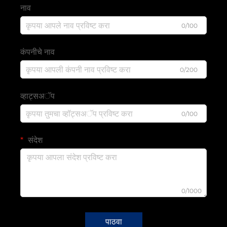
नाव
0/100
कंपनीचे नाव
0/200
व्हाट्सअॅप
0/100
संदेश
0/1000
पाठवा