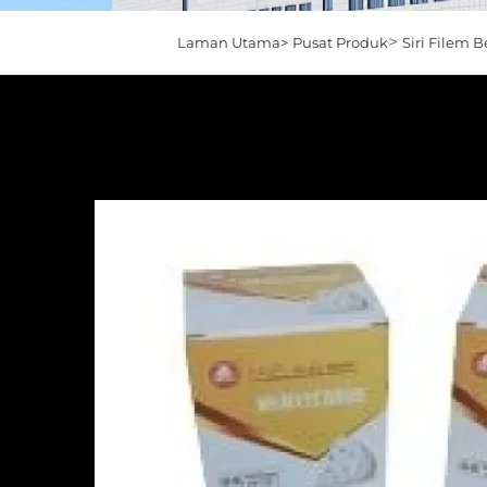
>
Laman Utama>
Pusat Produk
Siri Filem B