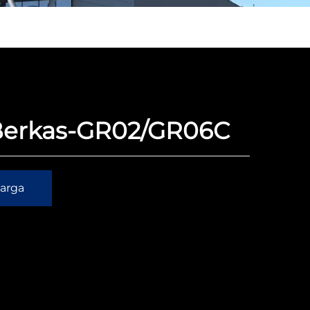
 Berkas-GR02/GR06C
arga