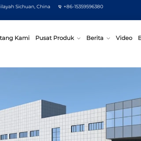
ilayah Sichuan, China
+86-15359596380
tang Kami
Pusat Produk
Berita
Video