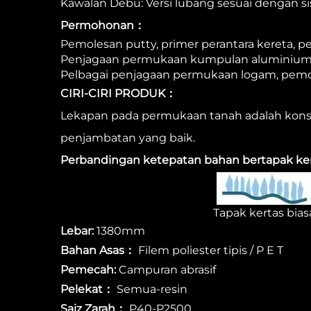
Kawalan Debu: Versi lubang sesuai dengan 
Permohonan：
Pemolesan putty, primer perantara kereta, 
Penjagaan permukaan kumpulan aluminium unt
Pelbagai penjagaan permukaan logam, pemo
CIRI-CIRI PRODUK：
Lekapan pada permukaan tanah adalah konsi
penjambatan yang baik.
Perbandingan ketepatan bahan bertapak kert
Tapak kertas bias
Lebar:
1380mm
Bahan Asas：
Filem poliester tipis / P E T
Pemecah:
Campuran abrasif
Pelekat：
Semua-resin
Saiz Zarah：
P40-P2500