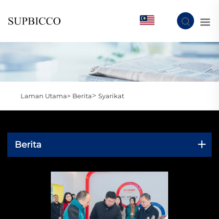
MS
>
Laman Utama>
Berita
Syarikat
Berita