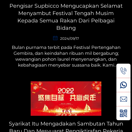
Pengisar Supbicco Mengucapkan Selamat
Menyambut Festival Tengah Musim
Kepada Semua Rakan Dari Pelbagai
Bidang
2024/09/17
Bulan purnama terbit pada Festival Pertengahan
Gembira, dan keindahan ribuan mil bergabung;
wewangian pohon laurel menyenangkan, dan
kebahagiaan menyebar suasana baik. Kami
merasakan dan membagikan emosi serta momen
bahagia bersama. Pada saat yang sama, kami
berharap...
Syarikat Itu Mengadakan Sambutan Tahun
Baru Dan Mesyuarat Pengiktirafan Pekerja