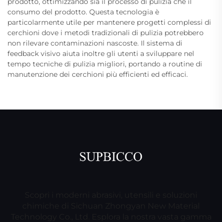
prodotto, ottimizzando sia il processo di pulizia che il
consumo del prodotto. Questa tecnologia è
particolarmente utile per mantenere progetti complessi di
cerchioni dove i metodi tradizionali di pulizia potrebbero
non rilevare contaminazioni nascoste. Il sistema di
feedback visivo aiuta inoltre gli utenti a sviluppare nel
tempo tecniche di pulizia migliori, portando a routine di
manutenzione dei cerchioni più efficienti ed efficaci.
Scopri i moderni abrasivi, utensili e soluzioni
chimiche di Sichuan Zhongyan New Material
Technology Co., Ltd. Esplora la nostra vasta gamma