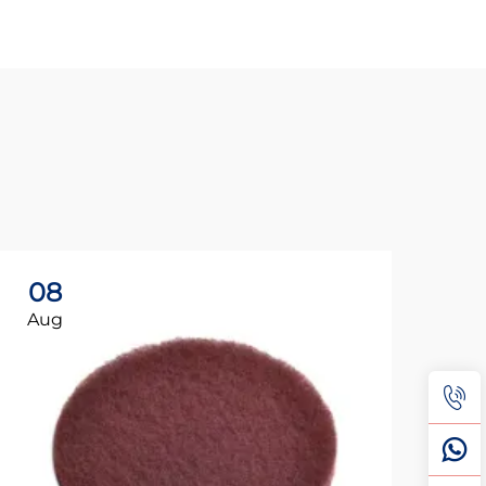
08
3
Aug
Au