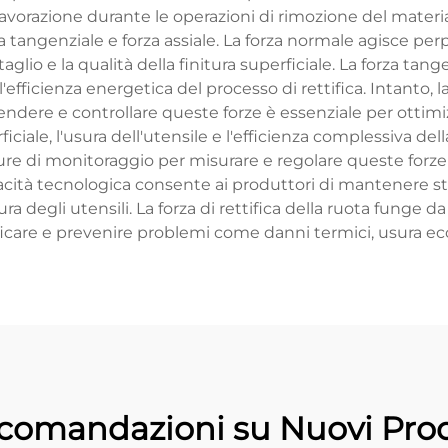
in lavorazione durante le operazioni di rimozione del mate
 tangenziale e forza assiale. La forza normale agisce perp
glio e la qualità della finitura superficiale. La forza tang
efficienza energetica del processo di rettifica. Intanto, la f
endere e controllare queste forze è essenziale per ottimizz
iale, l'usura dell'utensile e l'efficienza complessiva dell
ure di monitoraggio per misurare e regolare queste forz
pacità tecnologica consente ai produttori di mantenere s
 degli utensili. La forza di rettifica della ruota funge da
ficare e prevenire problemi come danni termici, usura ecc
comandazioni su Nuovi Prod