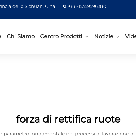
incia dello Sichuan, Cina
+86-15359596380
e
Chi Siamo
Centro Prodotti
Notizie
Vid
forza di rettifica ruote
a un parametro fondamentale nei processi di lavorazione d