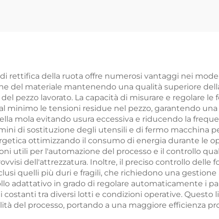
a di rettifica della ruota offre numerosi vantaggi nei mod
ne del materiale mantenendo una qualità superiore della f
el pezzo lavorato. La capacità di misurare e regolare le f
 al minimo le tensioni residue nel pezzo, garantendo una 
della mola evitando usura eccessiva e riducendo la frequenz
termini di sostituzione degli utensili e di fermo macchin
etica ottimizzando il consumo di energia durante le opera
oni utili per l'automazione del processo e il controllo q
vvisi dell'attrezzatura. Inoltre, il preciso controllo delle 
si quelli più duri e fragili, che richiedono una gestione a
llo adattativo in grado di regolare automaticamente i para
i costanti tra diversi lotti e condizioni operative. Questo 
ilità del processo, portando a una maggiore efficienza pr