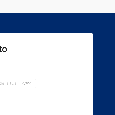
to
0/200