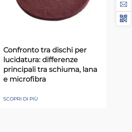
Confronto tra dischi per
Tes
lucidatura: differenze
Con
principali tra schiuma, lana
Lor
e microfibra
SCOP
SCOPRI DI PIÙ