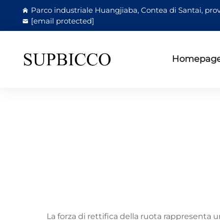
Parco industriale Huangjiaba, Contea di Santai, prov
[email protected]
Homepag
La forza di rettifica della ruota rappresent