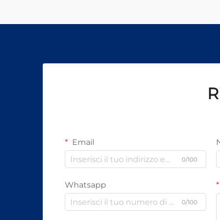
R
Email
0/100
Whatsapp
0/100