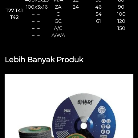
100x3x16
ZA
24
46
90
T27 T41
········
C
54
100
T42
········
GC
61
120
········
A/C
150
········
A/WA
Lebih Banyak Produk