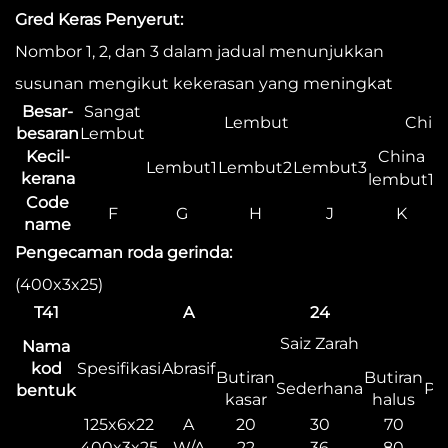
Gred Keras Penyerut:
Nombor 1, 2, dan 3 dalam jadual menunjukkan
susunan mengikut kekerasan yang meningkat
Besar-
Sangat
Lembut
China
besaran
Lembut
Kecil-
China
Lembut1
Lembut2
Lembut3
C
kerana
lembut1
Code
F
G
H
J
K
name
Pengecaman roda gerinda:
(400x3x25)
T41
A
24
Saiz Zarah
Nama
kod
Spesifikasi
Abrasif
Butiran
Butiran
Sederhana
Pe
bentuk
kasar
halus
125x6x22
A
20
30
70
400x3x25
W/A
22
36
80