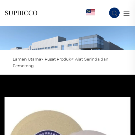
MS
>
Laman Utama>
Pusat Produk
Alat Gerinda dan
Pemotong