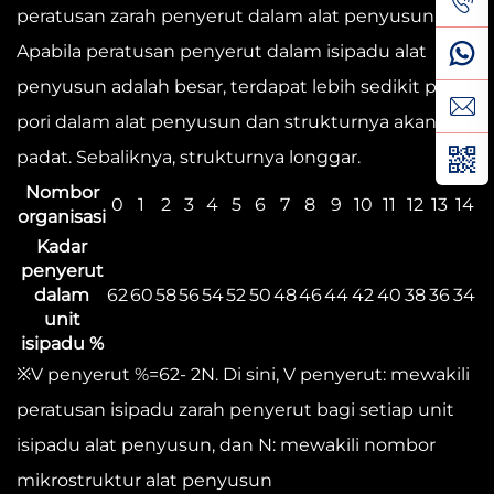
peratusan zarah penyerut dalam alat penyusun.
Apabila peratusan penyerut dalam isipadu alat
penyusun adalah besar, terdapat lebih sedikit pori-
pori dalam alat penyusun dan strukturnya akan
padat. Sebaliknya, strukturnya longgar.
Nombor
0
1
2
3
4
5
6
7
8
9
10
11
12
13
14
organisasi
Kadar
penyerut
dalam
62
60
58
56
54
52
50
48
46
44
42
40
38
36
34
unit
isipadu %
※V penyerut %=62- 2N. Di sini, V penyerut: mewakili
peratusan isipadu zarah penyerut bagi setiap unit
isipadu alat penyusun, dan N: mewakili nombor
mikrostruktur alat penyusun