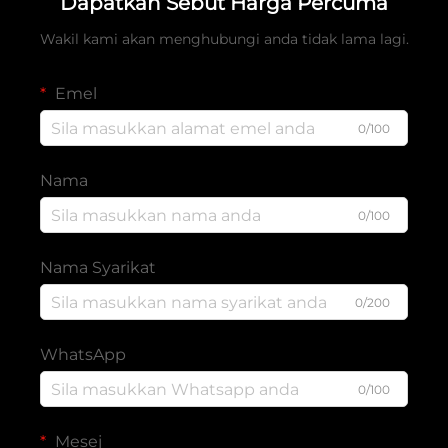
Dapatkan Sebut Harga Percuma
Wakil kami akan menghubungi anda tidak lama lagi.
Emel
0/100
Nama
0/100
Nama Syarikat
0/200
WhatsApp
0/100
Mesej